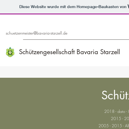
Diese Website wurde mit dem Homepage-Baukasten von
schuetzenmeister@bavaria-starzell.de
Schützengesellschaft Bavaria Starzell
Schüt
2018 - dato -
2015 - 20
2005 - 2015 - Alf