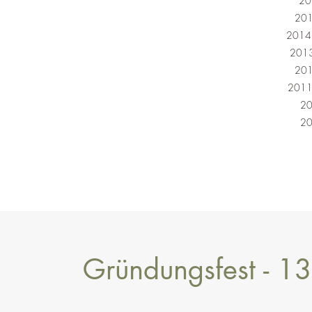
20
201
2014 
2013
2012
2011 
20
20
Gründungsfest - 13