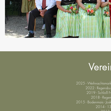
Verei
2025 - Weihnachtsmark
2022 - Regensbur
2019 - Schloß N
2018 - Regens
2015 - Bodenmais - Josk
2014 - 13